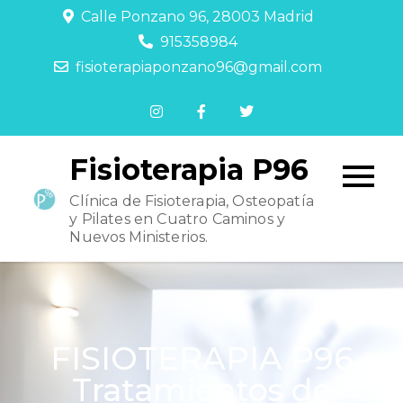
Calle Ponzano 96, 28003 Madrid
915358984
fisioterapiaponzano96@gmail.com
Fisioterapia P96
Clínica de Fisioterapia, Osteopatía
y Pilates en Cuatro Caminos y
Nuevos Ministerios.
FISIOTERAPIA P96
Tratamientos de