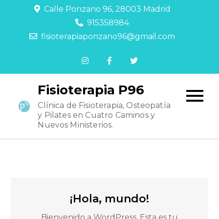
Calle Ponzano 96, 28003 Madrid
915358984
fisioterapiaponzano96@gmail.com
Fisioterapia P96
Clínica de Fisioterapia, Osteopatía
y Pilates en Cuatro Caminos y
Nuevos Ministerios.
¡Hola, mundo!
Bienvenido a WordPress. Esta es tu