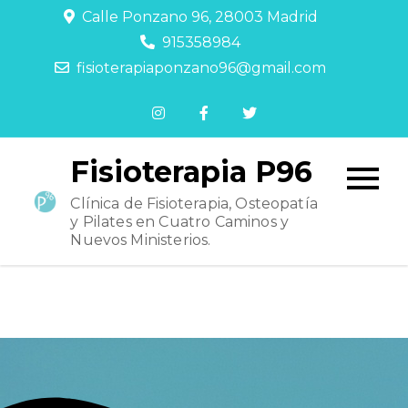
Calle Ponzano 96, 28003 Madrid
915358984
fisioterapiaponzano96@gmail.com
Fisioterapia P96
Clínica de Fisioterapia, Osteopatía
y Pilates en Cuatro Caminos y
Nuevos Ministerios.