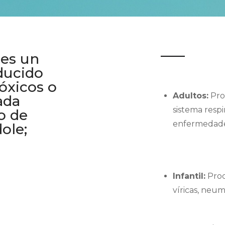
 es un
ducido
tóxicos o
Adultos:
Pro
ada
sistema respi
o de
enferme
ole;
Infantil:
Proc
víricas, ne