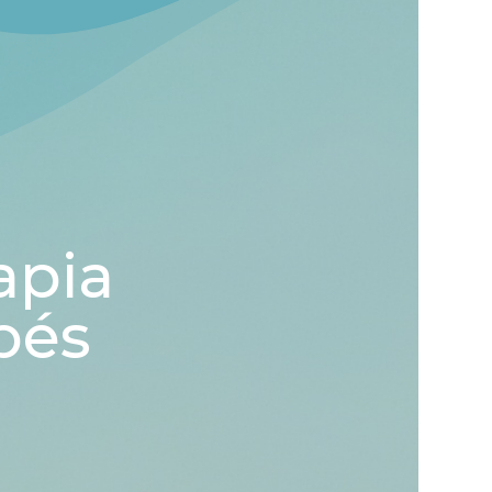
apia
bés